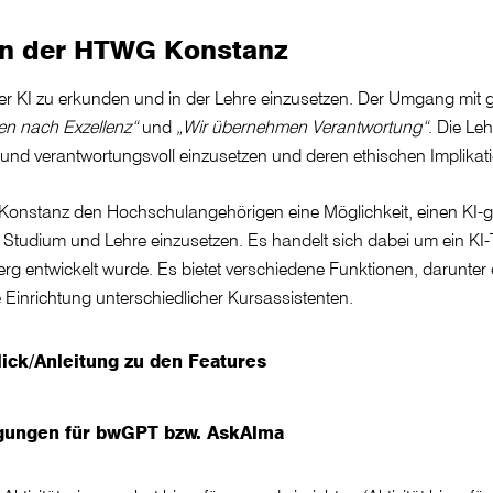
) an der HTWG Konstanz
er KI zu erkunden und in der Lehre einzusetzen. Der Umgang mit ge
ben nach Exzellenz“
und
„Wir übernehmen Verantwortung“
. Die Le
rt und verantwortungsvoll einzusetzen und deren ethischen Implikat
Konstanz den Hochschulangehörigen eine Möglichkeit, einen KI-
tudium und Lehre einzusetzen. Es handelt sich dabei um ein KI-
g entwickelt wurde. Es bietet verschiedene Funktionen, darunter e
 Einrichtung unterschiedlicher Kursassistenten.
lick/Anleitung zu den Features
ngungen für bwGPT bzw. AskAlma