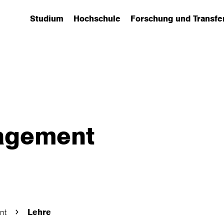
Studium
Hochschule
Forschung und Transfe
(has submenu)
(has submenu)
(has submenu)
agement
nt
Lehre