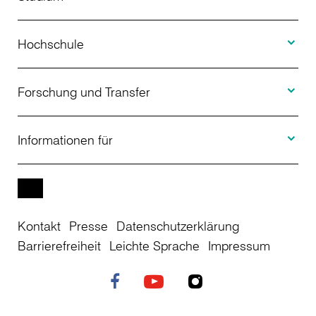
Toggle H
Studienangebot
Hochschule
Toggle F
Bewerbung
Über uns
Forschung und Transfer
Toggle I
Studienberatung
Aktuelles
Informationen für
Projekte
Weiterbildung
Veranstaltungen
Studieninteressierte
EN
Kontakt
Presse
Datenschutzerklärung
Studienkolleg
Einrichtungen
Studierende
Barrierefreiheit
Leichte Sprache
Impressum
Stellenangebote