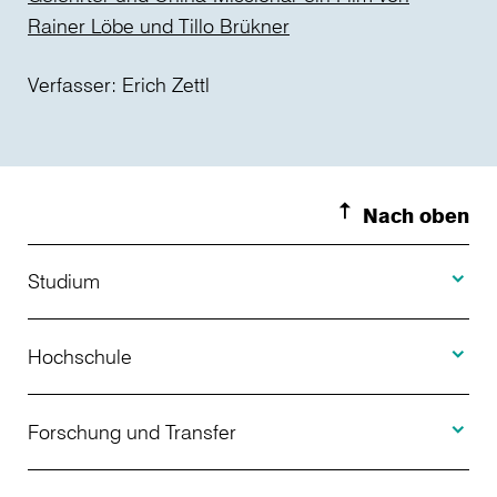
Rainer Löbe und Tillo Brükner
Verfasser: Erich Zettl
Nach oben
Toggle S
Studium
Toggle H
Studienangebot
Hochschule
Toggle F
Bewerbung
Über uns
Forschung und Transfer
Toggle I