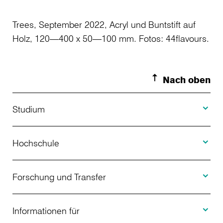
Trees, September 2022, Acryl und Buntstift auf
Holz, 120—400 x 50—100 mm. Fotos: 44flavours.
Nach oben
Toggle S
Studium
Toggle H
Studienangebot
Hochschule
Toggle F
Bewerbung
Über uns
Forschung und Transfer
Toggle I
Studienberatung
Aktuelles
Informationen für
Projekte