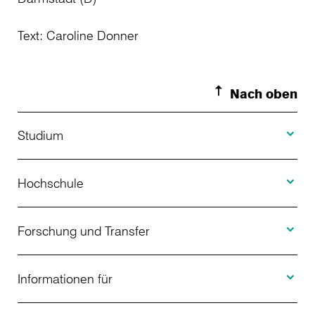
Text: Caroline Donner
Nach oben
Toggle S
Studium
Toggle H
Studienangebot
Hochschule
Toggle F
Bewerbung
Über uns
Forschung und Transfer
Toggle I
Studienberatung
Aktuelles
Informationen für
Projekte