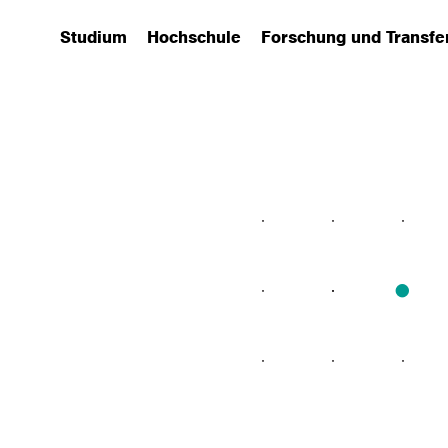
Studium
Hochschule
Forschung und Transfe
(has submenu)
(has submenu)
(has submenu)