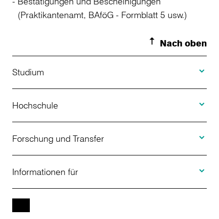
Bestätigungen und Bescheinigungen
(Praktikantenamt, BAföG - Formblatt 5 usw.)
Nach oben
Toggle S
Studium
Toggle H
Studienangebot
Hochschule
Toggle F
Bewerbung
Über uns
Forschung und Transfer
Toggle I
Studienberatung
Aktuelles
Informationen für
Projekte
Weiterbildung
Veranstaltungen
Studieninteressierte
EN