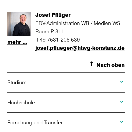
Josef Pflüger
EDV-Administration WR / Medien WS
Raum P 311
+49 7531-206 539
mehr ...
josef.pflueger@htwg-konstanz.de
Nach oben
Toggle S
Studium
Toggle H
Studienangebot
Hochschule
Toggle F
Bewerbung
Über uns
Forschung und Transfer