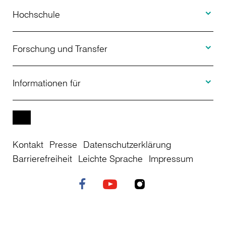
Toggle H
Studienangebot
Hochschule
Toggle F
Bewerbung
Über uns
Forschung und Transfer
Toggle I
Studienberatung
Aktuelles
Informationen für
Projekte
Weiterbildung
Veranstaltungen
Studieninteressierte
EN
Kontakt
Presse
Datenschutzerklärung
Studienkolleg
Einrichtungen
Studierende
Barrierefreiheit
Leichte Sprache
Impressum
Stellenangebote
Campusplan