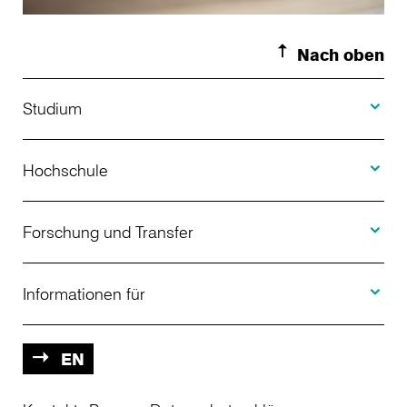
Nach oben
Toggle S
Studium
Toggle H
Studienangebot
Hochschule
Toggle F
Bewerbung
Über uns
Forschung und Transfer
Toggle I
Studienberatung
Aktuelles
Informationen für
Projekte
Weiterbildung
Veranstaltungen
Studieninteressierte
EN