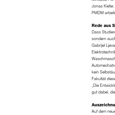
Jonas Kiefer
PMDM arbeite
Rede aus S
Dass Studiere
sondern auch
Gabrijel Ljev
Elektrotechni
Waschmaschin
Automechatro
kein Selbstäu
Fakultät die
„Die Entwickl
gut dabei, d
Auszeichnu
Auf dem neue