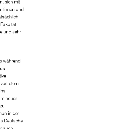
, sich mit
entinnen und
atsächlich
 Fakultät
te und sehr
its während
aus
ive
vertretern
ins
 um neues
 zu
nun in der
rs Deutsche
ar auch