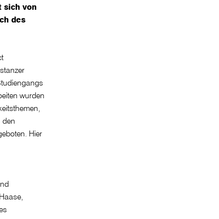
t sich von
uch des
t
nstanzer
Studiengangs
beiten wurden
keitsthemen,
n den
eboten. Hier
und
 Haase,
es