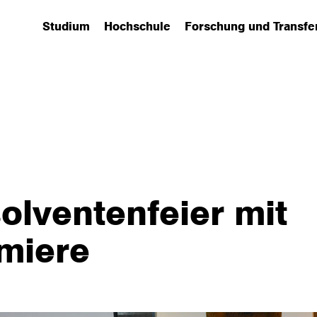
Studium
Hochschule
Forschung und Transfe
(has submenu)
(has submenu)
(has submenu)
olventenfeier mit
miere