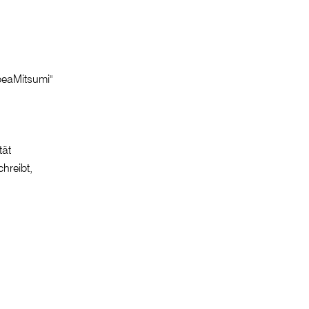
tät
hreibt,