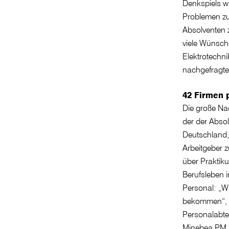
Denkspiels wü
Problemen zu 
Absolventen z
viele Wünsche
Elektrotechni
nachgefragte 
42 Firmen p
Die große Na
der der Abso
Deutschland,
Arbeitgeber z
über Praktik
Berufsleben 
Personal: „W
bekommen“, s
Personalabte
Minebea PM D