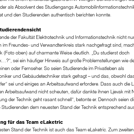
, der als Absolvent des Studiengangs Automobilinformationstechn
t und den Studierenden authentisch berichten konnte.
tudierendensicht
nde der Fakultät Elektrotechnik und Informationstechnik nicht nu
 im Freundes- und Verwandtenkreis stark nachgefragt sind, mach
ak (Foto oben) auf charmante Weise deutlich. „Du studierst doch
k…?“, sei ein häufiger Hinweis auf große Problemstellungen wie de
en oder Fernseher. So seien Studierende im Privatleben als
niker und Gebäudetechniker stark gefragt – und das, obwohl da
fer“ sei und einiges an Arbeitsaufwand erfordere. Dass auch die 
sen Arbeitsaufwand nicht scheuten, dafür dankte ihnen Ljevak mit
ung der Technik geht rasant schnell“, betonte er. Dennoch seien 
ie Studierenden dem neuesten Stand der Technik entsprechend au
ng für das Team eLaketric
sten Stand der Technik ist auch das Team eLaketric. Zum zweiten