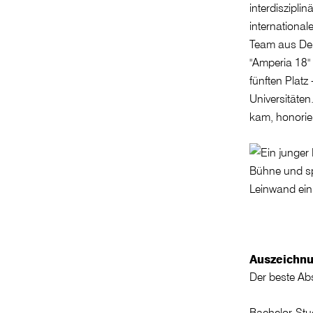
interdiszipli
internationa
Team aus Deut
"Amperia 18" 
fünften Platz
Universitäten
kam, honorier
Auszeichnu
Der beste Ab
Bachelor-St