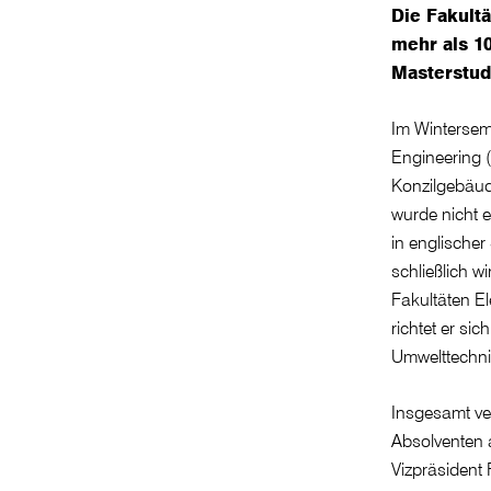
Die Fakult
mehr als 1
Masterstud
Im Winterseme
Engineering 
Konzilgebäu
wurde nicht 
in englischer
schließlich w
Fakultäten E
richtet er s
Umwelttechn
Insgesamt ve
Absolventen a
Vizpräsident