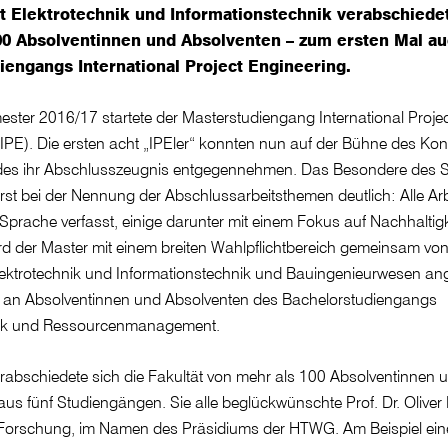
ät Elektrotechnik und Informationstechnik verabschiede
00 Absolventinnen und Absolventen – zum ersten Mal a
iengangs International Project Engineering.
ster 2016/17 startete der Masterstudiengang International Projec
(IPE). Die ersten acht „IPEler“ konnten nun auf der Bühne des Ko
des ihr Abschlusszeugnis entgegennehmen. Das Besondere des 
erst bei der Nennung der Abschlussarbeitsthemen deutlich: Alle Ar
 Sprache verfasst, einige darunter mit einem Fokus auf Nachhaltig
ird der Master mit einem breiten Wahlpflichtbereich gemeinsam vo
lektrotechnik und Informationstechnik und Bauingenieurwesen ang
ich an Absolventinnen und Absolventen des Bachelorstudiengangs
ik und Ressourcenmanagement.
rabschiedete sich die Fakultät von mehr als 100 Absolventinnen 
us fünf Studiengängen. Sie alle beglückwünschte Prof. Dr. Oliver
 Forschung, im Namen des Präsidiums der HTWG. Am Beispiel ein