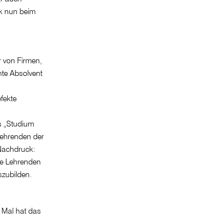
ik nun beim
r von Firmen,
te Absolvent
fekte
s „Studium
Lehrenden der
 Nachdruck:
die Lehrenden
szubilden.
 Mal hat das