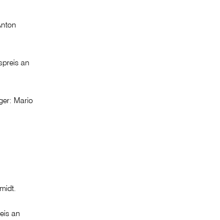
Anton
spreis an
ger: Mario
midt.
eis an