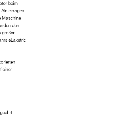
otor beim
Als einziges
re Maschine
renden den
s großen
eams eLaketric
geehrt: