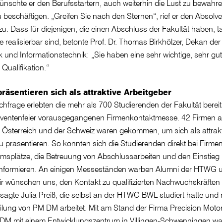
nschte er den Berufsstartern, auch weiterhin die Lust zu bewahren
beschäftigen. „Greifen Sie nach den Sternen“, rief er den Absolv
u. Dass für diejenigen, die einen Abschluss der Fakultät haben, t
 realisierbar sind, betonte Prof. Dr. Thomas Birkhölzer, Dekan der
k und Informationstechnik: „Sie haben eine sehr wichtige, sehr gu
Qualifikation.“
räsentieren sich als attraktive Arbeitgeber
chfrage erlebten die mehr als 700 Studierenden der Fakultät bere
lventenfeier vorausgegangenen Firmenkontaktmesse. 42 Firmen 
 Österreich und der Schweiz waren gekommen, um sich als attrakt
u präsentieren. So konnten sich die Studierenden direkt bei Firmen
umsplätze, die Betreuung von Abschlussarbeiten und den Einstieg 
informieren. An einigen Messeständen warben Alumni der HTWG
ir wünschen uns, den Kontakt zu qualifizierten Nachwuchskräften
agte Julia Preiß, die selbst an der HTWG BWL studiert hatte und 
ilung von PM DM arbeitet. Mit am Stand der Firma Precision Moto
M mit einem Entwicklungszentrum in Villingen-Schwenningen w