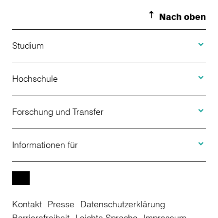
Nach oben
Toggle S
Studium
Toggle H
Studienangebot
Hochschule
Toggle F
Bewerbung
Über uns
Forschung und Transfer
Toggle I
Studienberatung
Aktuelles
Informationen für
Projekte
Weiterbildung
Veranstaltungen
Studieninteressierte
EN
Kontakt
Presse
Datenschutzerklärung
Studienkolleg
Einrichtungen
Studierende
Barrierefreiheit
Leichte Sprache
Impressum