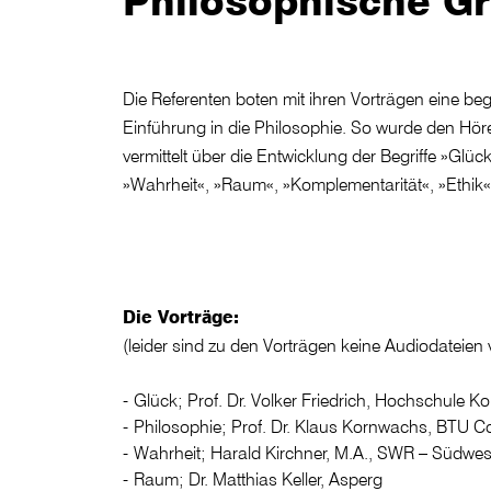
Philosophische Gr
Die Referenten boten mit ihren Vorträgen eine beg
»Kommunikation«, »Zeit«, »Technik« und »Inf
Einführung in die Philosophie. So wurde den Höre
Geschichte der Philosophie. Neben den geschichtl
vermittelt über die Entwicklung der Begriffe »Glüc
aktuelle Aspekte der Begriffe diskutiert, denn schließl
»Wahrheit«, »Raum«, »Komplementarität«, »Ethik«
Die Vorträge:
(leider sind zu den Vorträgen keine Audiodateien 
Glück; Prof. Dr. Volker Friedrich, Hochschule K
Philosophie; Prof. Dr. Klaus Kornwachs, BTU Co
Wahrheit; Harald Kirchner, M.A., SWR – Südwes
Raum; Dr. Matthias Keller, Asperg