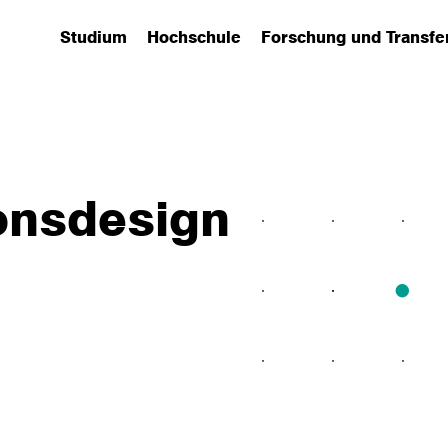
Studium
Hochschule
Forschung und Transfe
(has submenu)
(has submenu)
(has submenu)
onsdesign