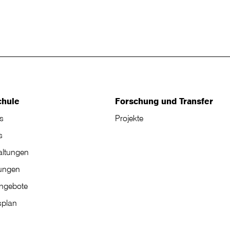
chule
Forschung und Transfer
s
Projekte
s
altungen
tungen
angebote
plan