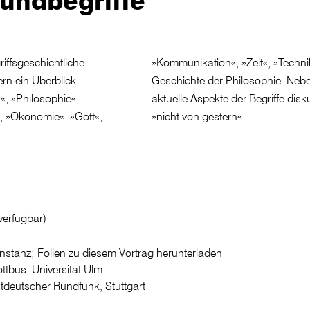
undbegriffe
riffsgeschichtliche
ormation« in der
rn ein Überblick
ichen wurden auch
k«, »Philosophie«,
ich ist Philosophie
, »Ökonomie«, »Gott«,
»nicht von gestern«.
verfügbar)
onstanz; Folien zu diesem Vortrag herunterladen
ttbus, Universität Ulm
tdeutscher Rundfunk, Stuttgart