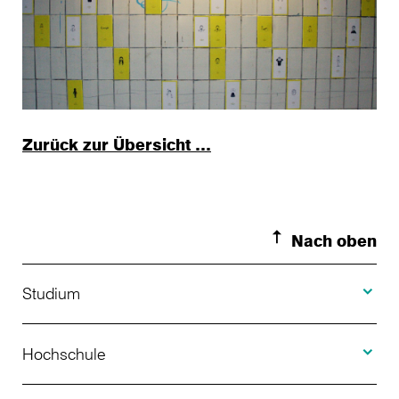
Zurück zur Übersicht …
Nach oben
Toggle S
Studium
Toggle H
Studienangebot
Hochschule
Toggle F