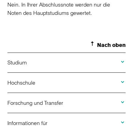
Nein. In Ihrer Abschlussnote werden nur die
Noten des Hauptstudiums gewertet.
Nach oben
Toggle S
Studium
Toggle H
Studienangebot
Hochschule
Toggle F
Bewerbung
Über uns
Forschung und Transfer
Toggle I
Studienberatung
Aktuelles
Informationen für
Projekte