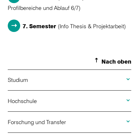
Profilbereiche und Ablauf 6/7)
7. Semester
(Info Thesis & Projektarbeit)
Nach oben
Toggle S
Studium
Toggle H
Studienangebot
Hochschule
Toggle F
Bewerbung
Über uns
Forschung und Transfer
Toggle I