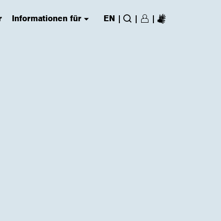
r
Informationen für
EN
|
|
|
Login/Register
(has submenu)
Suche