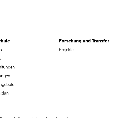
chule
Forschung und Transfer
s
Projekte
s
altungen
tungen
angebote
plan