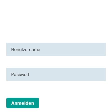
Login
Loggen Sie sich mit Ihrem HTWG-Account ein, um
personalisierte Informationen zu erhalten und
Services zu nutzen
Benutzername
Passwort
Angemeldet bleiben:
Anmelden