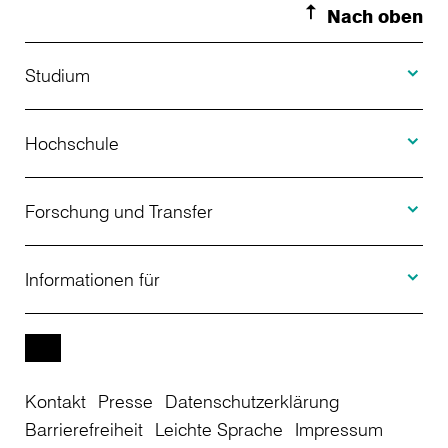
Nach oben
Toggle S
Studium
Toggle H
Studienangebot
Hochschule
Toggle F
Bewerbung
Über uns
Forschung und Transfer
Toggle I
Studienberatung
Aktuelles
Informationen für
Projekte
Weiterbildung
Veranstaltungen
Studieninteressierte
EN
Kontakt
Presse
Datenschutzerklärung
Studienkolleg
Einrichtungen
Studierende
Barrierefreiheit
Leichte Sprache
Impressum