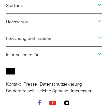
Studium
Toggle H
Studienangebot
Hochschule
Toggle F
Bewerbung
Über uns
Forschung und Transfer
Toggle I
Studienberatung
Aktuelles
Informationen für
Projekte
Weiterbildung
Veranstaltungen
Studieninteressierte
EN
Kontakt
Presse
Datenschutzerklärung
Studienkolleg
Einrichtungen
Studierende
Barrierefreiheit
Leichte Sprache
Impressum
Stellenangebote