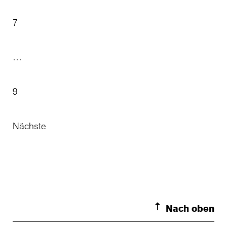
7
…
9
Nächste
Nach oben
Toggle S