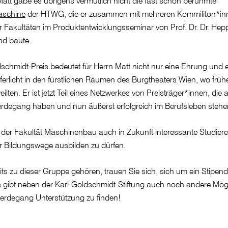
att gäbe es übrigens vermutlich nicht die fast schon berühmte
aschine
der HTWG, die er zusammen mit mehreren Kommiliton*in
 Fakultäten im Produktentwicklungsseminar von Prof. Dr. Dr. Hepp
nd baute.
dschmidt-Preis bedeutet für Herrn Matt nicht nur eine Ehrung und
erlicht in den fürstlichen Räumen des Burgtheaters Wien, wo frühe
lten. Er ist jetzt Teil eines Netzwerkes von Preisträger*innen, die a
rdegang haben und nun äußerst erfolgreich im Berufsleben stehe
n der Fakultät Maschinenbau auch in Zukunft interessante Studier
r Bildungswege ausbilden zu dürfen.
eits zu dieser Gruppe gehören, trauen Sie sich, sich um ein Stipen
 gibt neben der Karl-Goldschmidt-Stiftung auch noch andere Mögl
erdegang Unterstützung zu finden!