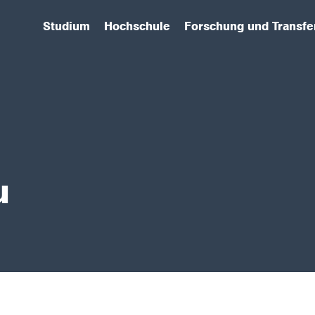
Studium
Hochschule
Forschung und Transfe
(has submenu)
(has submenu)
(has submenu)
u