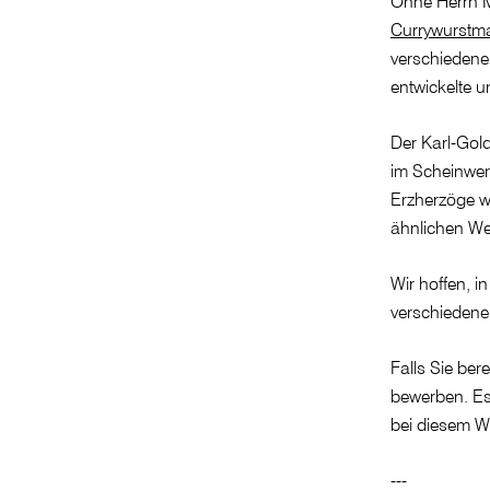
Ohne Herrn M
Currywurstm
verschiedener
entwickelte u
Der Karl-Gol
im Scheinwerf
Erzherzöge wei
ähnlichen We
Wir hoffen, i
verschiedene
Falls Sie ber
bewerben. Es
bei diesem W
---