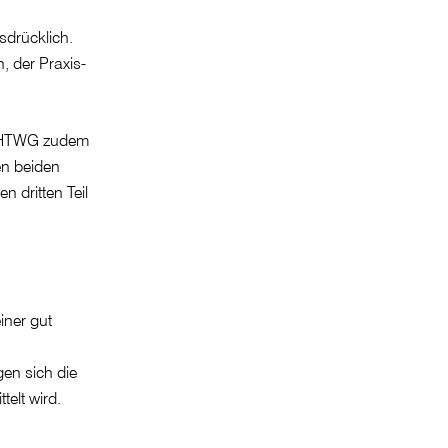
sdrücklich.
, der Praxis-
er HTWG zudem
en beiden
 dritten Teil
iner gut
en sich die
elt wird.