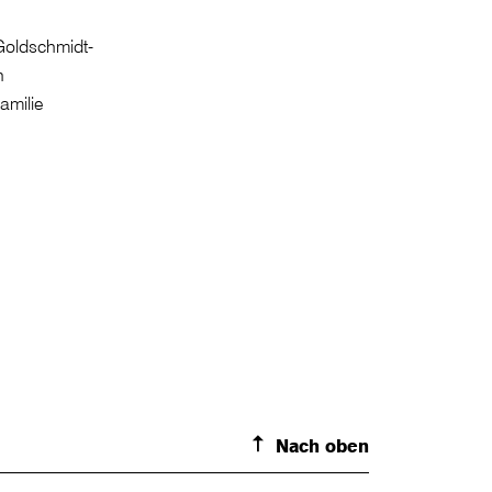
 Goldschmidt-
n
amilie
Nach oben