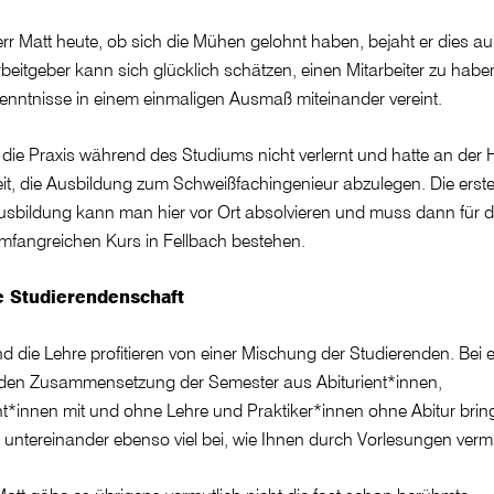
r Matt heute, ob sich die Mühen gelohnt haben, bejaht er dies au
beitgeber kann sich glücklich schätzen, einen Mitarbeiter zu haben
enntnisse in einem einmaligen Ausmaß miteinander vereint.
t die Praxis während des Studiums nicht verlernt und hatte an d
eit, die Ausbildung zum Schweißfachingenieur abzulegen. Die erst
Ausbildung kann man hier vor Ort absolvieren und muss dann für den
mfangreichen Kurs in Fellbach bestehen.
 Studierendenschaft
die Lehre profitieren von einer Mischung der Studierenden. Bei e
nden Zusammensetzung der Semester aus Abiturient*innen,
t*innen mit und ohne Lehre und Praktiker*innen ohne Abitur bring
untereinander ebenso viel bei, wie Ihnen durch Vorlesungen vermitt