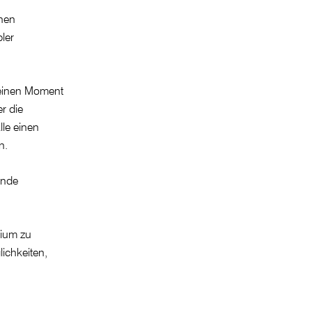
nen
ler
 einen Moment
r die
lle einen
n.
ende
dium zu
ichkeiten,