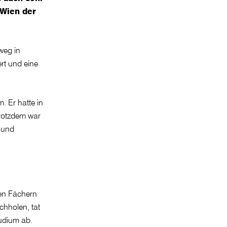
 Wien der
weg in
rt und eine
 Er hatte in
trotzdem war
 und
sen Fächern
chholen, tat
tudium ab.