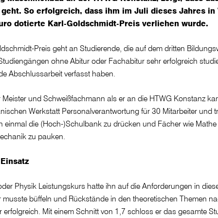
 geht. So erfolgreich, dass ihm im Juli dieses Jahres in
uro dotierte Karl-Goldschmidt-Preis verliehen wurde.
dschmidt-Preis geht an Studierende, die auf dem dritten Bildungs
tudiengängen ohne Abitur oder Fachabitur sehr erfolgreich studie
e Abschlussarbeit verfasst haben.
r Meister und Schweißfachmann als er an die HTWG Konstanz kam.
nischen Werkstatt Personalverantwortung für 30 Mitarbeiter und 
och einmal die (Hoch-)Schulbank zu drücken und Fächer wie Mathe
echanik zu pauken.
Einsatz
oder Physik Leistungskurs hatte ihn auf die Anforderungen in die
 Er musste büffeln und Rückstände in den theoretischen Themen na
 erfolgreich. Mit einem Schnitt von 1,7 schloss er das gesamte S