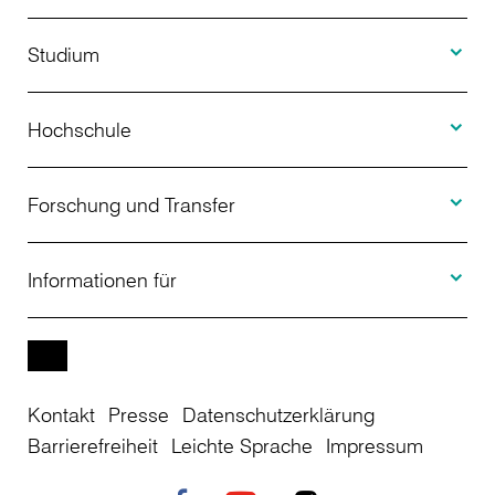
Toggle S
Studium
Toggle H
Studienangebot
Hochschule
Toggle F
Bewerbung
Über uns
Forschung und Transfer
Toggle I
Studienberatung
Aktuelles
Informationen für
Projekte
Weiterbildung
Veranstaltungen
Studieninteressierte
EN
Kontakt
Presse
Datenschutzerklärung
Studienkolleg
Einrichtungen
Studierende
Barrierefreiheit
Leichte Sprache
Impressum
Stellenangebote