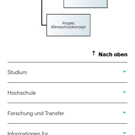
Nach oben
Toggle S
Studium
Toggle H
Studienangebot
Hochschule
Toggle F
Bewerbung
Über uns
Forschung und Transfer
Toggle I
Studienberatung
Aktuelles
Informationen für
Projekte