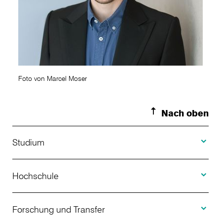
Foto von Marcel Moser
Nach oben
Toggle S
Studium
Toggle H
Studienangebot
Hochschule
Toggle F
Bewerbung
Über uns
Forschung und Transfer