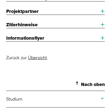
Projektpartner
Zitierhinweise
Informationsflyer
Zurück zur
Übersicht
.
Nach oben
Toggle S
Studium
Toggle H