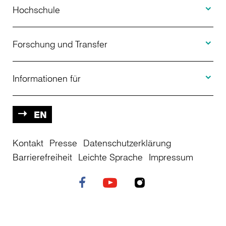
Studienangebot
Hochschule
Toggle F
Bewerbung
Über uns
Forschung und Transfer
Toggle I
Studienberatung
Aktuelles
Informationen für
Projekte
Weiterbildung
Veranstaltungen
Studieninteressierte
EN
Kontakt
Studienkolleg
Presse
Datenschutzerklärung
Einrichtungen
Studierende
Barrierefreiheit
Leichte Sprache
Impressum
Stellenangebote
Campusplan