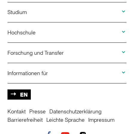
Toggle S
Studium
Toggle H
Studienangebot
Hochschule
Toggle F
Bewerbung
Über uns
Forschung und Transfer
Toggle I
Studienberatung
Aktuelles
Informationen für
Projekte
Weiterbildung
Veranstaltungen
Studieninteressierte
EN
Kontakt
Studienkolleg
Presse
Datenschutzerklärung
Einrichtungen
Studierende
Barrierefreiheit
Leichte Sprache
Impressum
Stellenangebote