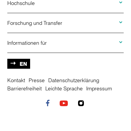
Studienangebot
Hochschule
Toggle F
Bewerbung
Über uns
Forschung und Transfer
Toggle I
Studienberatung
Aktuelles
Informationen für
Projekte
Weiterbildung
Veranstaltungen
Studieninteressierte
EN
Kontakt
Studienkolleg
Presse
Datenschutzerklärung
Einrichtungen
Studierende
Barrierefreiheit
Leichte Sprache
Impressum
Stellenangebote
Campusplan