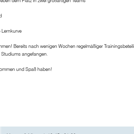
ben dem Platz in zwei großartigen Teams
d
e Lernkurve
kommen! Bereits nach wenigen Wochen regelmäßiger Trainingsbeteili
s Studiums angefangen.
beikommen und Spaß haben!