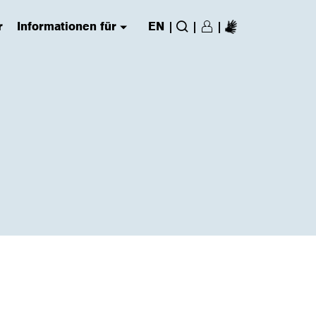
r
Informationen für
EN
|
|
|
Login/Register
(has submenu)
Suche