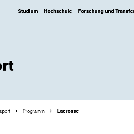
Studium
Hochschule
Forschung und Transfe
(has submenu)
(has submenu)
(has submenu)
rt
sport
Programm
Lacrosse