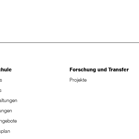
chule
Forschung und Transfer
s
Projekte
s
altungen
tungen
angebote
plan