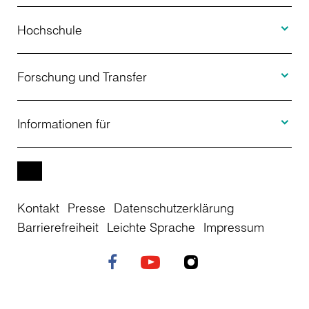
Toggle H
Studienangebot
Hochschule
Toggle F
Bewerbung
Über uns
Forschung und Transfer
Toggle I
Studienberatung
Aktuelles
Informationen für
Projekte
Weiterbildung
Veranstaltungen
Studieninteressierte
EN
Kontakt
Presse
Datenschutzerklärung
Studienkolleg
Einrichtungen
Studierende
Barrierefreiheit
Leichte Sprache
Impressum
Stellenangebote
Campusplan