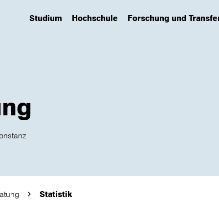
Studium
Hochschule
Forschung und Transfe
(has submenu)
(has submenu)
(has submenu)
ung
Konstanz
ratung
Statistik