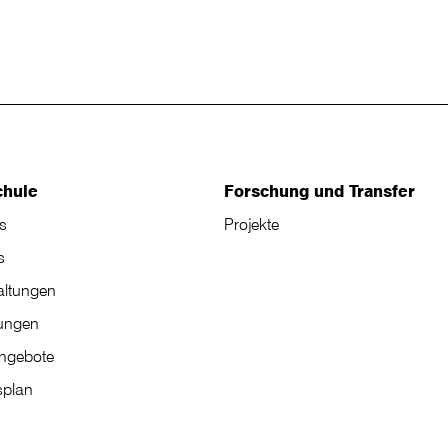
chule
Forschung und Transfer
s
Projekte
s
altungen
tungen
angebote
plan