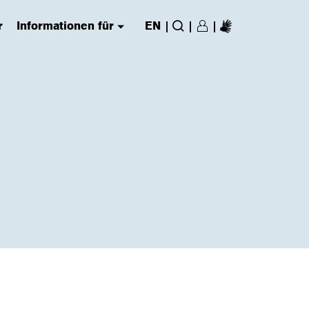
r
Informationen für
EN
|
|
|
Login/Register
(has submenu)
Suche