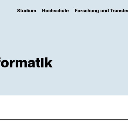
Studium
Hochschule
Forschung und Transfe
(has submenu)
(has submenu)
(has submenu)
formatik