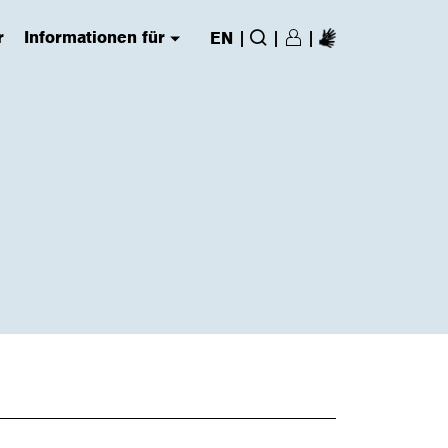
r
Informationen für
|
|
|
EN
Login/Register
(has submenu)
Suche