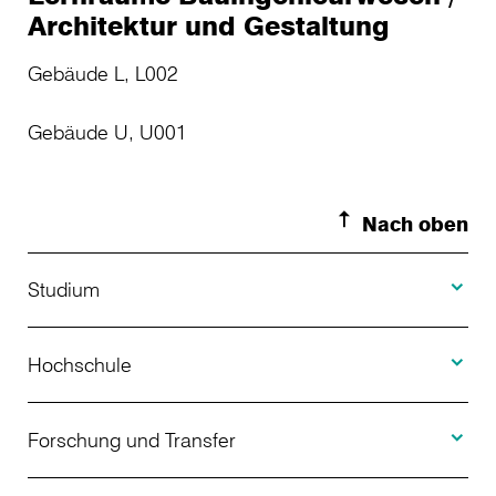
Architektur und Gestaltung
Gebäude L, L002
Gebäude U, U001
Nach oben
Toggle S
Studium
Toggle H
Studienangebot
Hochschule
Toggle F
Bewerbung
Über uns
Forschung und Transfer
Toggle I