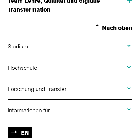
Team Lehre, Qualität und digitale
Transformation
Nach oben
Toggle S
Studium
Toggle H
Studienangebot
Hochschule
Toggle F
Bewerbung
Über uns
Forschung und Transfer
Toggle I
Studienberatung
Aktuelles
Informationen für
Projekte
Weiterbildung
Veranstaltungen
Studieninteressierte
EN