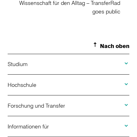
Wissenschaft für den Alltag – TransferRad
goes public
Nach oben
Toggle S
Studium
Toggle H
Studienangebot
Hochschule
Toggle F
Bewerbung
Über uns
Forschung und Transfer
Toggle I
Studienberatung
Aktuelles
Informationen für
Projekte