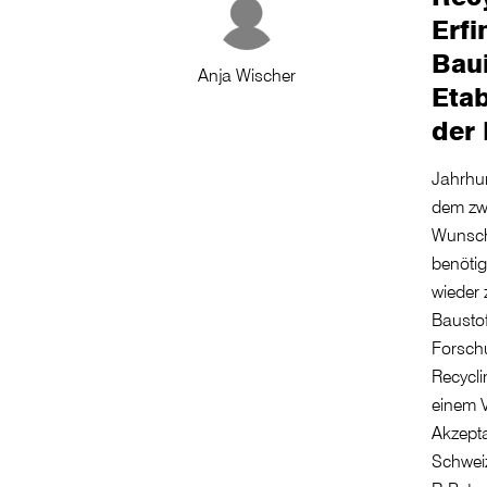
Erfi
Bau
Anja Wischer
Etab
der 
Jahrhu
dem zwe
Wunsch 
benötig
wieder 
Bausto
Forschu
Recycli
einem V
Akzepta
Schweiz