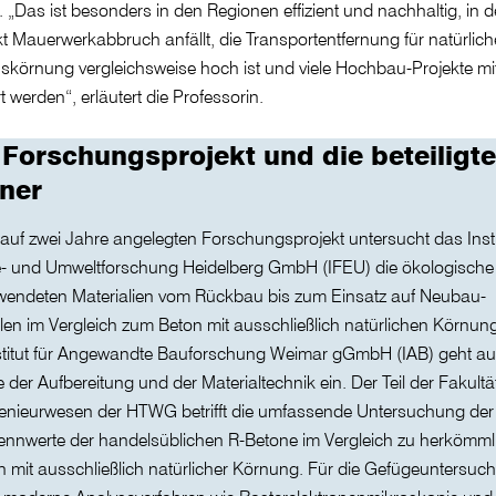
 „Das ist besonders in den Regionen effizient und nachhaltig, in 
kt Mauerwerkabbruch anfällt, die Transportentfernung für natürlich
skörnung vergleichsweise hoch ist und viele Hochbau-Projekte mi
rt werden“, erläutert die Professorin.
Forschungsprojekt und die beteiligt
ner
auf zwei Jahre angelegten Forschungsprojekt untersucht das Instit
e- und Umweltforschung Heidelberg GmbH (IFEU) die ökologische 
rwendeten Materialien vom Rückbau bis zum Einsatz auf Neubau-
len im Vergleich zum Beton mit ausschließlich natürlichen Körnun
stitut für Angewandte Bauforschung Weimar gGmbH (IAB) geht au
 der Aufbereitung und der Materialtechnik ein. Der Teil der Fakultä
enieurwesen der HTWG betrifft die umfassende Untersuchung der
ennwerte der handelsüblichen R-Betone im Vergleich zu herkömml
 mit ausschließlich natürlicher Körnung. Für die Gefügeuntersu