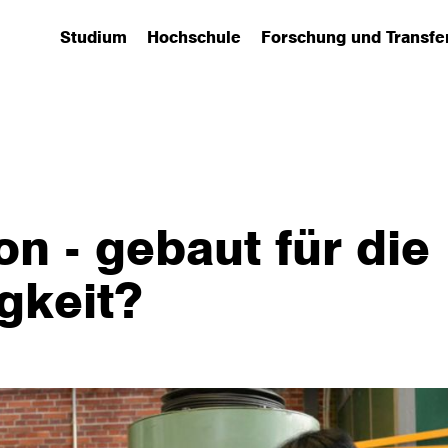
Studium
Hochschule
Forschung und Transfe
(has submenu)
(has submenu)
(has submenu)
on - gebaut für die
gkeit?