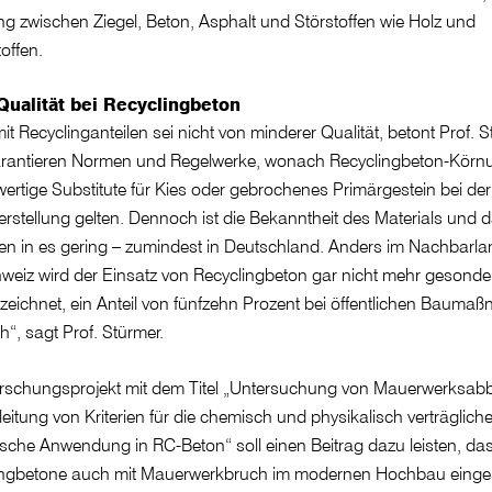
g zwischen Ziegel, Beton, Asphalt und Störstoffen wie Holz und
offen.
ualität bei Recyclingbeton
it Recyclinganteilen sei nicht von minderer Qualität, betont Prof. S
arantieren Normen und Regelwerke, wonach Recyclingbeton-Kör
lwertige Substitute für Kies oder gebrochenes Primärgestein bei der
rstellung gelten. Dennoch ist die Bekanntheit des Materials und 
en in es gering – zumindest in Deutschland. Anders im Nachbarlan
weiz wird der Einsatz von Recyclingbeton gar nicht mehr gesonde
eichnet, ein Anteil von fünfzehn Prozent bei öffentlichen Baum
ch“, sagt Prof. Stürmer.
rschungsprojekt mit dem Titel „Untersuchung von Mauerwerksab
eitung von Kriterien für die chemisch und physikalisch verträglich
sche Anwendung in RC-Beton“ soll einen Beitrag dazu leisten, da
ingbetone auch mit Mauerwerkbruch im modernen Hochbau einges