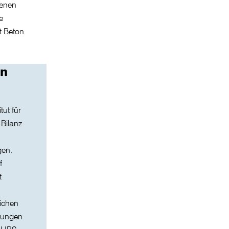
denen
e
t Beton
en
ut für
Bilanz
gen.
f
t
ichen
chungen