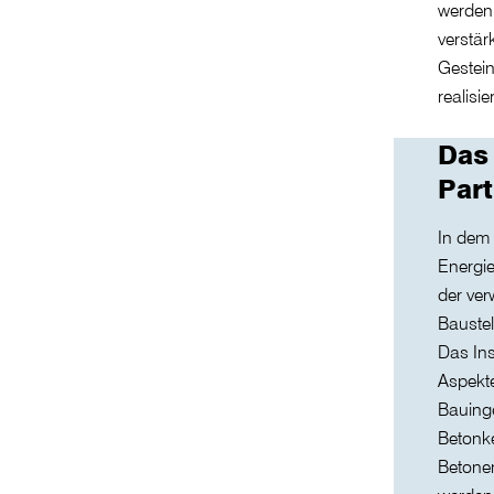
werden.
verstär
Gestein
realisie
Das 
Part
In dem 
Energi
der ve
Baustel
Das In
Aspekte
Bauing
Betonk
Betonen