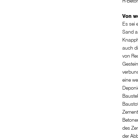
R-Beto
Von w
Es sei 
Sand am
Knapphe
auch di
von Rec
Gestein
verbun
eine we
Deponie
Baustel
Baustof
Zement 
Betonen
des Zem
der Ab