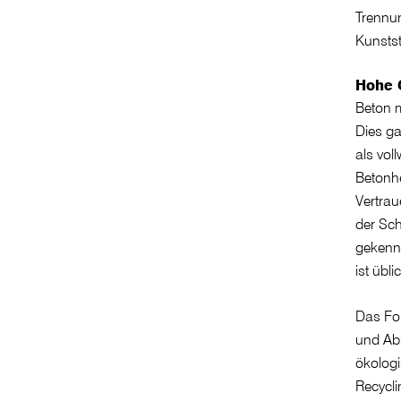
Trennun
Kunstst
Hohe Q
Beton m
Dies g
als vol
Betonhe
Vertrau
der Sch
gekennz
ist übli
Das Fo
und Abl
ökologi
Recycl