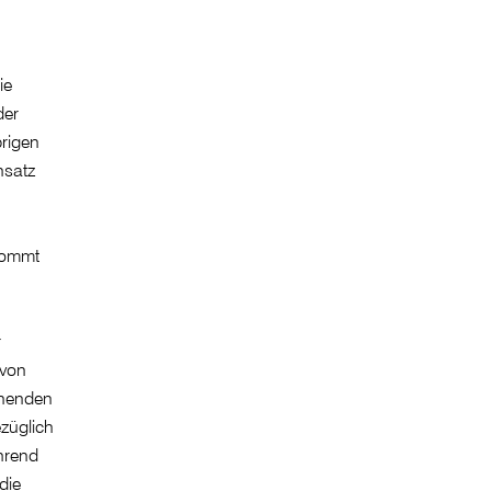
ie
der
rigen
nsatz
kommt
r
 von
onenden
züglich
hrend
die