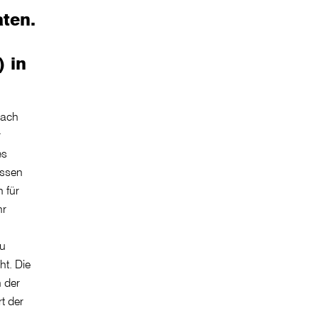
aten.
 in
nach
r
es
issen
n für
hr
zu
t. Die
n der
t der