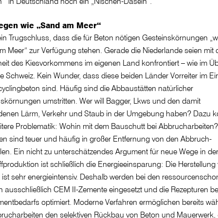
n in Deutschland noch ein „Nischen-Dasein“.
egen wie „Sand am Meer“
ein Trugschluss, dass die für Beton nötigen Gesteinskörnungen „w
 Meer“ zur Verfügung stehen. Gerade die Niederlande seien mit 
it des Kiesvorkommens im eigenen Land konfrontiert – wie im Üb
e Schweiz. Kein Wunder, dass diese beiden Länder Vorreiter im Ei
yclingbeton sind. Häufig sind die Abbaustätten natürlicher
skörnungen umstritten. Wer will Bagger, Lkws und den damit
denen Lärm, Verkehr und Staub in der Umgebung haben? Dazu 
itere Problematik: Wohin mit dem Bauschutt bei Abbrucharbeiten?
n sind teuer und häufig in großer Entfernung von den Abbruch-
len. Ein nicht zu unterschätzendes Argument für neue Wege in de
fproduktion ist schließlich die Energieeinsparung: Die Herstellung
ist sehr energieintensiv. Deshalb werden bei den ressourcensch
 ausschließlich CEM II-Zemente eingesetzt und die Rezepturen be
entbedarfs optimiert. Moderne Verfahren ermöglichen bereits wä
brucharbeiten den selektiven Rückbau von Beton und Mauerwerk, 