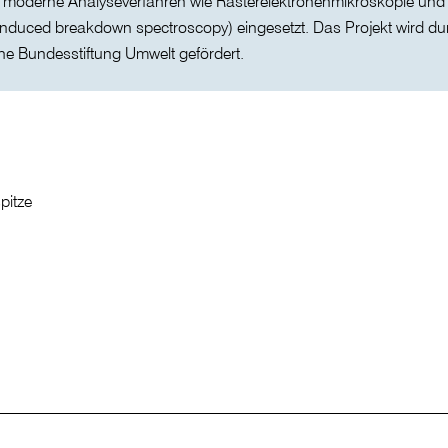
 moderne Analyseverfahren wie Rasterelektronenmikroskopie und
induced breakdown spectroscopy) eingesetzt. Das Projekt wird du
e Bundesstiftung Umwelt gefördert.
pitze