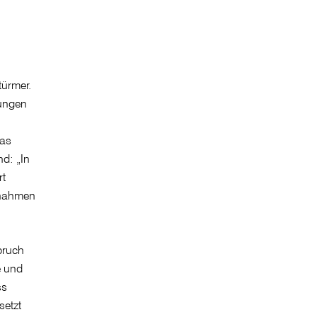
türmer.
nungen
das
d: „In
rt
aßnahmen
bruch
e und
ss
etzt