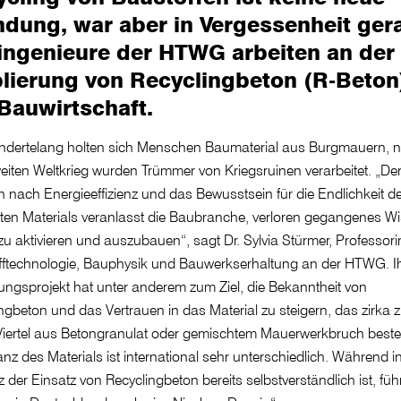
ndung, war aber in Vergessenheit ger
ingenieure der HTWG arbeiten an der
lierung von Recyclingbeton (R-Beton)
Bauwirtschaft.
ndertelang holten sich Menschen Baumaterial aus Burgmauern, 
iten Weltkrieg wurden Trümmer von Kriegsruinen verarbeitet. „De
nach Energieeffizienz und das Bewusstsein für die Endlichkeit d
ten Materials veranlasst die Baubranche, verloren gegangenes W
zu aktivieren und auszubauen“, sagt Dr. Sylvia Stürmer, Professori
fftechnologie, Bauphysik und Bauwerkserhaltung an der HTWG. I
ngsprojekt hat unter anderem zum Ziel, die Bekanntheit von
ngbeton und das Vertrauen in das Material zu steigern, das zirka 
iertel aus Betongranulat oder gemischtem Mauerwerkbruch besteh
nz des Materials ist international sehr unterschiedlich. Während i
 der Einsatz von Recyclingbeton bereits selbstverständlich ist, führ