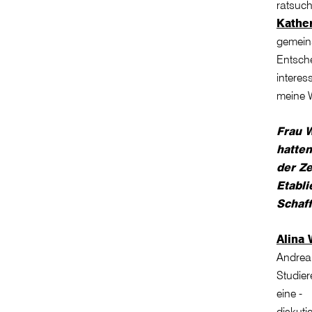
ratsuc
Kather
gemeins
Entsch
interes
meine 
Frau W
hatten
der Ze
Etabli
Schaf
Alina 
Andrea 
Studier
eine - 
diskuti