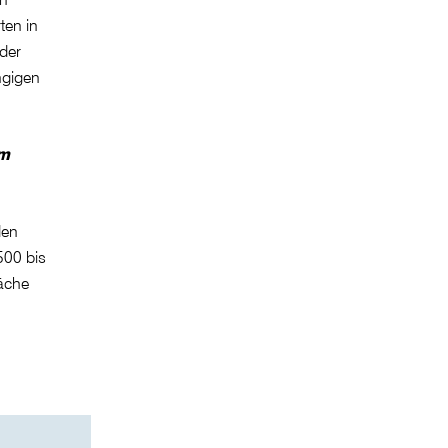
ten in
der
ngigen
em
den
500 bis
räche