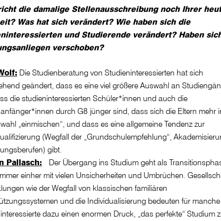
icht die damalige Stellenausschreibung noch Ihrer heu
eit? Was hat sich verändert? Wie haben sich die
ninteressierten und Studierende verändert? Haben sich
ungsanliegen verschoben?
Wolf:
Die Studienberatung von Studieninteressierten hat sich
ehend geändert, dass es eine viel größere Auswahl an Studiengä
ass die studieninteressierten Schüler*innen und auch die
anfänger*innen durch G8 jünger sind, dass sich die Eltern mehr i
wahl „einmischen“, und dass es eine allgemeine Tendenz zur
alifizierung (Wegfall der „Grundschulempfehlung“, Akademisier
ungsberufen) gibt.
n Pallasch:
Der Übergang ins Studium geht als Transitionspha
mmer einher mit vielen Unsicherheiten und Umbrüchen. Gesellscha
lungen wie der Wegfall von klassischen familiären
ützungssystemen und die Individualisierung bedeuten für manche
interessierte dazu einen enormen Druck, „das perfekte“ Studium 