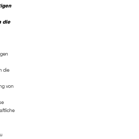
tigen
 die
ngen
n die
ung von
se
ftliche
zu