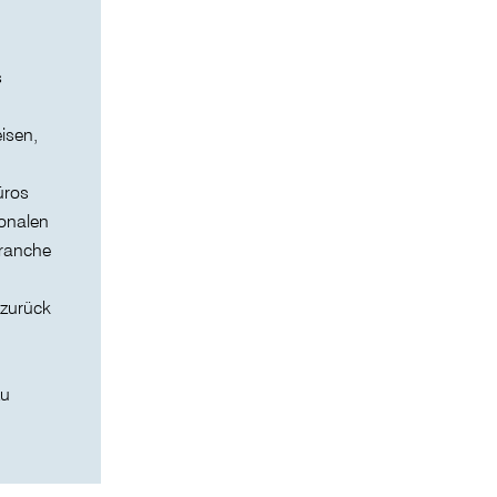
s
isen,
üros
ionalen
branche
 zurück
zu