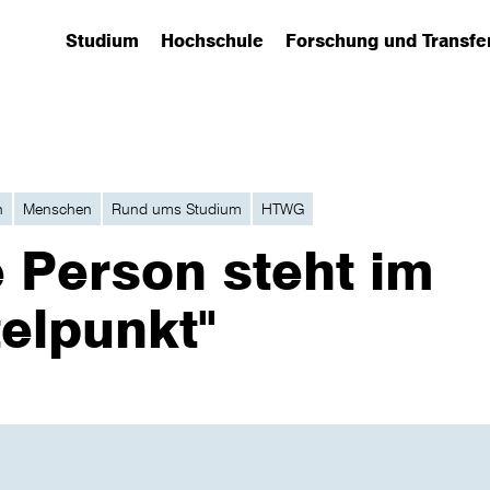
Studium
Hochschule
Forschung und Transfe
(has submenu)
(has submenu)
(has submenu)
n
Menschen
Rund ums Studium
HTWG
e Person steht im
telpunkt"