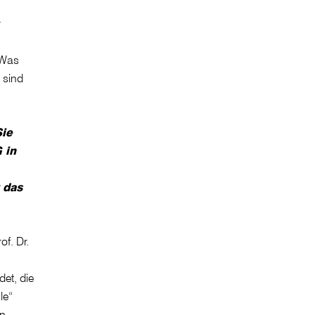
r
 Was
 sind
Sie
 in
 das
of. Dr.
et, die
le“
en