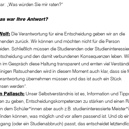
ar: „Was würden Sie mir raten?“
as war Ihre Antwort?
Wolf:
Die Verantwortung für eine Entscheidung geben wir an die
henden zurück. Wir können und möchten nicht für die Person
iden. Schließlich müssen die Studierenden oder Studieninteressier
Entscheidung und den damit verbundenen Konsequenzen leben. Wi
im Gespräch diese Haltung transparent und ernten viel Verständ
Einigen Ratsuchenden wird in diesem Moment auch klar, dass sie f
erantwortung übernehmen müssen und das ist auch ein Stück
hsen werden“.
n Pallasch:
Unser Selbstverständnis ist es, Information und Tip
en zu geben, Entscheidungskompetenzen zu stärken und einen 
 in dem Schüler*innen aber auch z.B. studieninteressierte Meister
inden können, was möglich und vor allem passend ist. Und ob ei
gang (oder ein Studienabbruch) passt, das entscheidet letztendlic