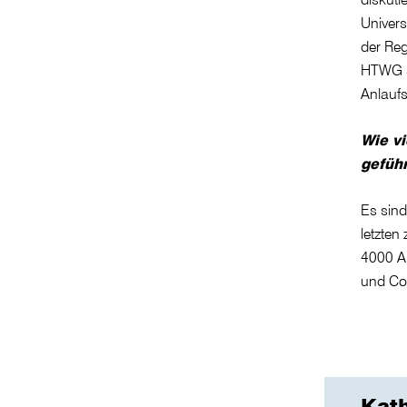
Univers
der Re
HTWG st
Anlaufs
Wie vi
gefüh
Es sind
letzte
4000 Au
und Co
Kath