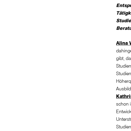
Entspr
Tätigk
Studie
Berat
Alina 
dahing
gibt, d
Studien
Studien
Höherqu
Ausbild
Kathri
schon i
Entwick
Unterst
Studien