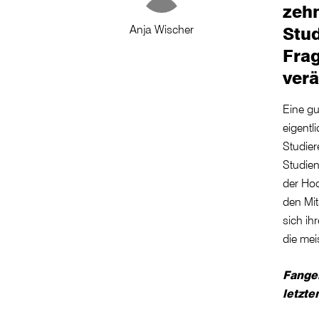
zehn
Anja Wischer
Stud
Frag
ver
Eine gu
eigentl
Studie
Studien
der Hoc
den Mit
sich ih
die mei
Fangen
letzte