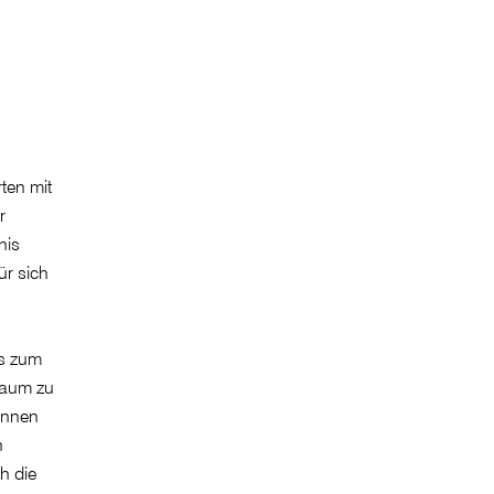
ten mit
r
nis
ür sich
ps zum
Raum zu
*innen
n
h die