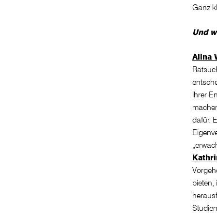
Ganz kl
Und w
Alina 
Ratsuc
entsche
ihrer 
machen 
dafür. 
Eigenv
„erwac
Kathri
Vorgeh
bieten,
herausf
Studien