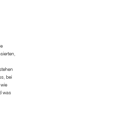
ie
sierten,
estehen
s, bei
 wie
nd was