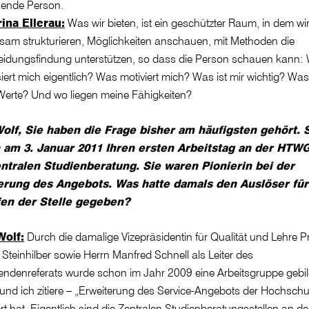
hende Person.
ina Ellerau:
Was wir bieten, ist ein geschützter Raum, in dem wi
am strukturieren, Möglichkeiten anschauen, mit Methoden die
eidungsfindung unterstützen, so dass die Person schauen kann:
siert mich eigentlich? Was motiviert mich? Was ist mir wichtig? Was
Werte? Und wo liegen meine Fähigkeiten?
olf, Sie haben die Frage bisher am häufigsten gehört. 
 am 3. Januar 2011 Ihren ersten Arbeitstag an der HTWG
ntralen Studienberatung. Sie waren Pionierin bei der
erung des Angebots. Was hatte damals den Auslöser für
fen der Stelle gegeben?
Wolf:
Durch die damalige Vizepräsidentin für Qualität und Lehre Pr
Steinhilber sowie Herrn Manfred Schnell als Leiter des
endenreferats wurde schon im Jahr 2009 eine Arbeitsgruppe gebild
und ich zitiere – „Erweiterung des Service-Angebots der Hochschu
ert hat. Eigentlich sind die Zentralen Studienberatungsstellen an d