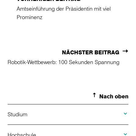
Amtseinführung der Präsidentin mit viel
Prominenz
NÄCHSTER BEITRAG
Robotik-Wettbewerb: 100 Sekunden Spannung
Nach oben
Toggle S
Studium
Toggle H
Studienangebot
Hochschule