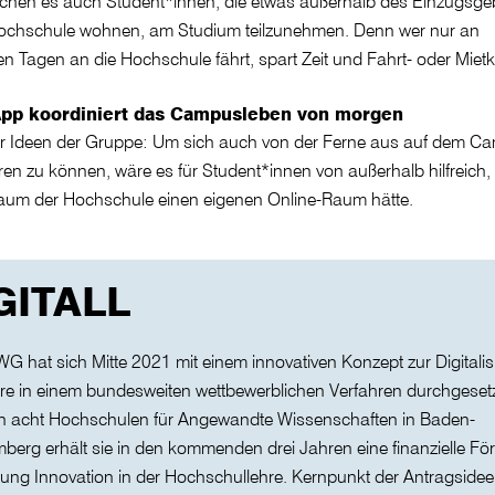
chen es auch Student*innen, die etwas außerhalb des Einzugsge
Hochschule wohnen, am Studium teilzunehmen. Denn wer nur an
en Tagen an die Hochschule fährt, spart Zeit und Fahrt- oder Miet
App koordiniert das Campusleben von morgen
er Ideen der Gruppe: Um sich auch von der Ferne aus auf dem C
eren zu können, wäre es für Student*innen von außerhalb hilfreich
Raum der Hochschule einen eigenen Online-Raum hätte.
GITALL
G hat sich Mitte 2021 mit einem innovativen Konzept zur Digitali
re in einem bundesweiten wettbewerblichen Verfahren durchgesetz
on acht Hochschulen für Angewandte Wissenschaften in Baden-
berg erhält sie in den kommenden drei Jahren eine finanzielle Fö
ftung Innovation in der Hochschullehre. Kernpunkt der Antragsidee 