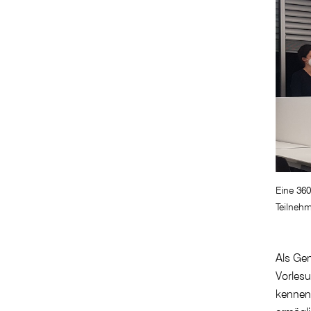
Eine 36
Teilnehm
Als Gen
Vorles
kenneng