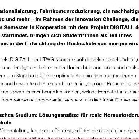
ationalisierung, Fahrtkostenreduzierung, ein nachhaltig
s und mehr – im Rahmen der Innovation Challenge, die
m Semester in Kooperation mit dem Projekt DIGITALL d
tattfindet, bringen sich Student*innen als Teil ihres
ums in die Entwicklung der Hochschule von morgen ein.
jekt DIGITALL der HTWG Konstanz soll die vielen bestehenden g
 aus der digitalen Lehre an der Hochschule ausbauen und struktu
ern, um Standards für eine optimale Kombination aus modernem
em und bewährtem Lehren und Lernen in „analoger Präsenz“ zu se
 sollte wohl besser beurteilen können, welche Formate funktionie
 noch Verbesserungspotential versteckt als die Student*innen sel
isches Studium: Lösungsansätze für reale Herausforder
ckeln
 Veranstaltung Innovation Challenge dürfen sie deshalb ihre eigen
n das von der Stiftung „Innovation in der Hochschullehre“ geförder