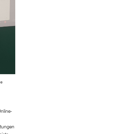
ie
nline-
altungen