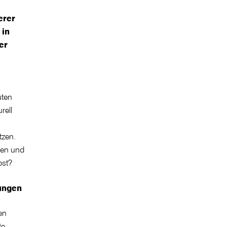
erer
 in
er
uten
rell
tzen.
ren und
bst?
ungen
en
te