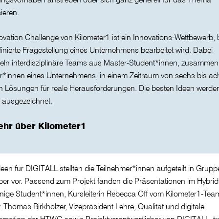
sieren.
ovation Challenge von Kilometer1 ist ein Innovations-Wettbewerb,
finierte Fragestellung eines Unternehmens bearbeitet wird. Dabei
eln interdisziplinäre Teams aus Master-Student*innen, zusammen
er*innen eines Unternehmens, in einem Zeitraum von sechs bis ac
 Lösungen für reale Herausforderungen. Die besten Ideen werden
 ausgezeichnet.
hr über Kilometer1
deen für DIGITALL stellten die Teilnehmer*innen aufgeteilt in Grup
r vor. Passend zum Projekt fanden die Präsentationen im Hybrid
Einige Student*innen, Kursleiterin Rebecca Off vom Kilometer1-Tea
r. Thomas Birkhölzer, Vizepräsident Lehre, Qualität und digitale
rmation der HTWG sowie Projektverantwortlicher von DIGITALL, tr