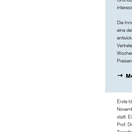
interes
Die Inn
eine de
entwick
Vertret
Wochen
Preisen
Me
Erste I
Novembe
statt. 
Prof. D
Transfo