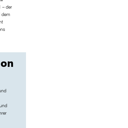
1 – der
i dem
ht
ens
ion
 und
 und
hrer