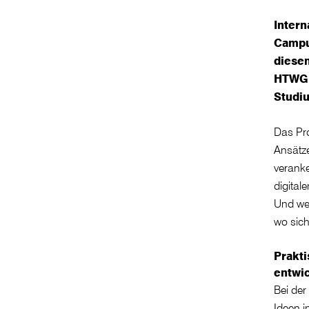
Intern
Campu
diese
HTWG s
Studi
Das Pro
Ansätze
verank
digital
Und wer
wo sich
Prakt
entwi
Bei der
Ideen i