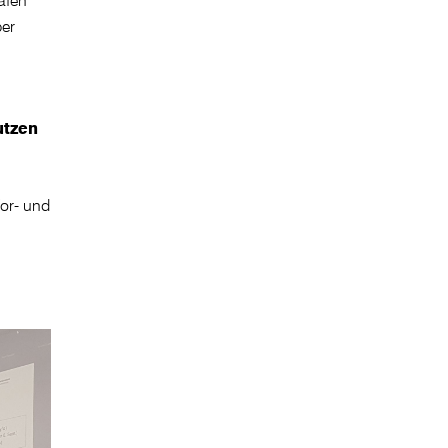
per
utzen
Vor- und