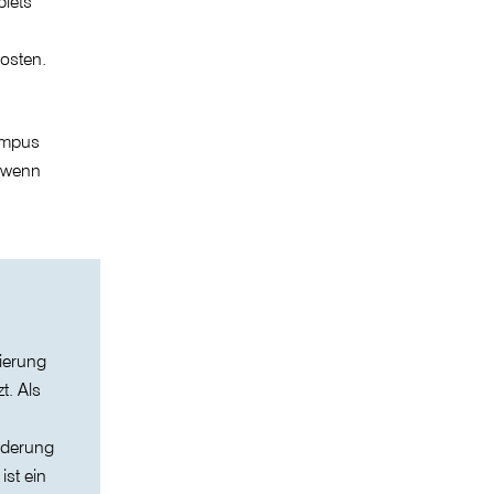
biets
kosten.
ampus
, wenn
sierung
t. Als
rderung
ist ein