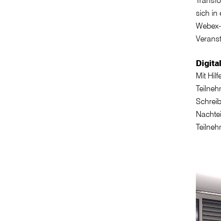
sich in
Webex-K
Verans
Digit
Mit Hil
Teilne
Schreib
Nachtei
Teilneh