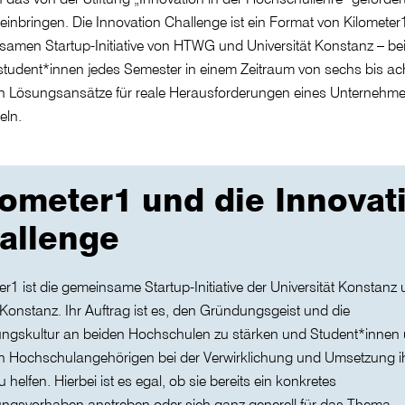
 einbringen. Die Innovation Challenge ist ein Format von Kilometer
amen Startup-Initiative von HTWG und Universität Konstanz – be
tudent*innen jedes Semester in einem Zeitraum von sechs bis ac
 Lösungsansätze für reale Herausforderungen eines Unternehm
eln.
lometer1 und die Innovat
allenge
er1 ist die gemeinsame Startup-Initiative der Universität Konstanz
nstanz. Ihr Auftrag ist es, den Gründungsgeist und die
ngskultur an beiden Hochschulen zu stärken und Student*innen
n Hochschulangehörigen bei der Verwirklichung und Umsetzung i
u helfen. Hierbei ist es egal, ob sie bereits ein konkretes
ngsvorhaben anstreben oder sich ganz generell für das Thema