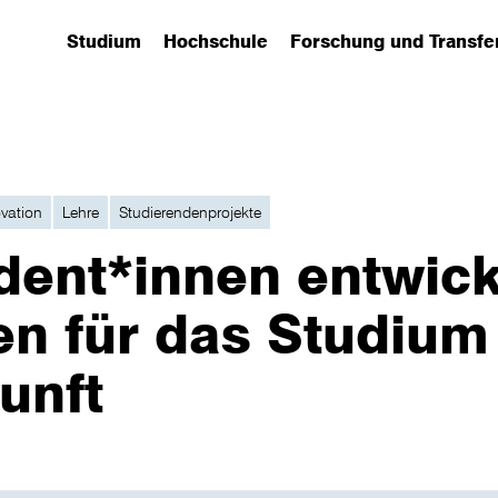
Studium
Hochschule
Forschung und Transfe
(has submenu)
(has submenu)
(has submenu)
vation
Lehre
Studierendenprojekte
dent*innen entwic
en für das Studium
unft