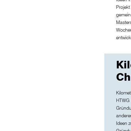
Projekt
gemeins
Masters
Wochen
entwick
Ki
Ch
Kilomet
HTWG Ko
Gründu
andere
Ideen z
Gründu