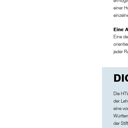
ermögli
einer 
einzeln
Eine 
Eine d
orienti
jeder 
DI
Die HTW
der Leh
eine v
Württem
der Sti