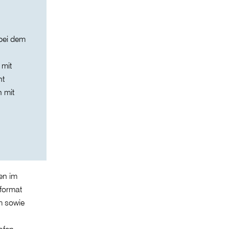
 bei dem
 mit
ht
 mit
pen im
format
m sowie
afen