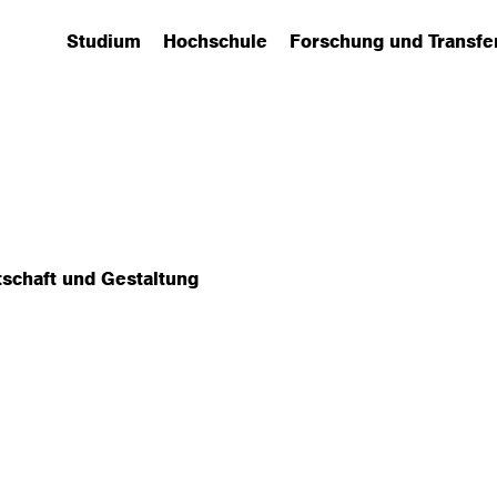
Studium
Hochschule
Forschung und Transfe
(has submenu)
(has submenu)
(has submenu)
schaft und Gestaltung