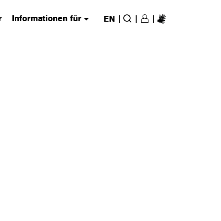
r
Informationen für
|
|
|
EN
Login/Register
(has submenu)
Suche