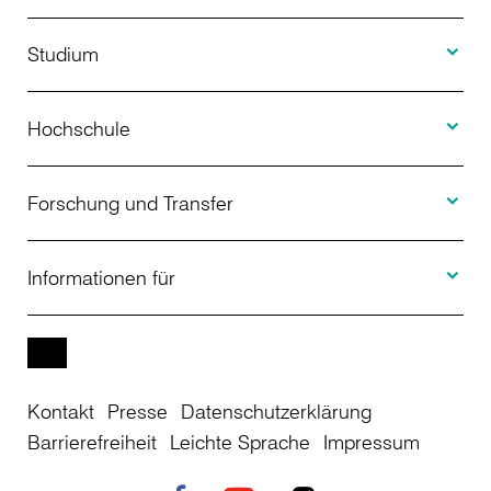
Toggle S
Studium
Toggle H
Studienangebot
Hochschule
Toggle F
Bewerbung
Über uns
Forschung und Transfer
Toggle I
Studienberatung
Aktuelles
Informationen für
Projekte
Weiterbildung
Veranstaltungen
Studieninteressierte
EN
Kontakt
Presse
Datenschutzerklärung
Studienkolleg
Einrichtungen
Studierende
Barrierefreiheit
Leichte Sprache
Impressum
Stellenangebote