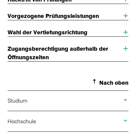
Vorgezogene Prüfungsleistungen
Wahl der Vertiefungsrichtung
Zugangsberechtigung außerhalb der
Öffnungszeiten
Nach oben
Toggle S
Studium
Toggle H
Studienangebot
Hochschule
Toggle F