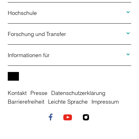
Toggle H
Studienangebot
Hochschule
Toggle F
Bewerbung
Über uns
Forschung und Transfer
Toggle I
Studienberatung
Aktuelles
Informationen für
Projekte
Weiterbildung
Veranstaltungen
Studieninteressierte
EN
Kontakt
Presse
Datenschutzerklärung
Studienkolleg
Einrichtungen
Studierende
Barrierefreiheit
Leichte Sprache
Impressum
Stellenangebote
Campusplan