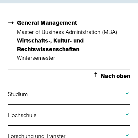
General Management
Master of Business Administration (MBA)
Wirtschafts-, Kultur- und
Rechtswissenschaften
Wintersemester
Nach oben
Toggle S
Studium
Toggle H
Studienangebot
Hochschule
Toggle F
Bewerbung
Über uns
Forschung und Transfer