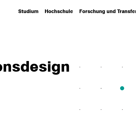
Studium
Hochschule
Forschung und Transfe
(has submenu)
(has submenu)
(has submenu)
onsdesign