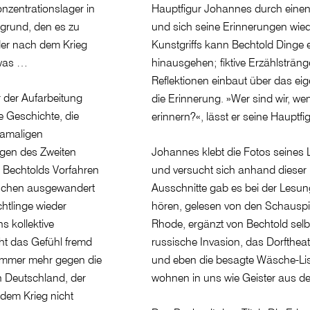
nzentrationslager in
Hauptfigur Johannes durch einen B
Abgrund, den es zu
und sich seine Erinnerungen wie
 der nach dem Krieg
Kunstgriffs kann Bechtold Dinge e
twas …
hinausgehen; fiktive Erzählsträng
Reflektionen einbaut über das eig
r der Aufarbeitung
die Erinnerung. »Wer sind wir, we
e Geschichte, die
erinnern?«, lässt er seine Hauptfi
damaligen
ungen des Zweiten
Johannes klebt die Fotos seines
. Bechtolds Vorfahren
und versucht sich anhand dieser 
schen ausgewandert
Ausschnitte gab es bei der Lesu
htlinge wieder
hören, gelesen von den Schauspi
s kollektive
Rhode, ergänzt von Bechtold selbs
ht das Gefühl fremd
russische Invasion, das Dorfthea
 immer mehr gegen die
und eben die besagte Wäsche-Lis
 Deutschland, der
wohnen in uns wie Geister aus de
 dem Krieg nicht