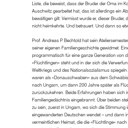
Liste, die beweist, dass der Bruder der Oma im Ko
Auschwitz gearbeitet hat, das ist allerdings ein 
bewältigen gilt. Vermisst wurde er, dieser Bruder,
nicht heimkehrte. Und betrauert. Und dann so e
Prof. Andreas P. Bechtold hat sein Ateliersemeste
seiner eigenen Familiengeschichte gewidmet. Ein
programmatisch für eine ganze Generation von 
»Flüchtlingen« steht und in der sich die Verwerf
Weltkriegs und des Nationalsozialismus spiegeln
waren als »Donauschwaben« aus dem Schwäbi
nach Ungarn, um dann 200 Jahre später als Flüc
zurückzukehren. Beide Erfahrungen haben sich in
Familiengedächtnis eingebrannt. Über beiden ste
zu sein, zuerst in Ungarn, wo sich die Stimmung
eingewanderten Deutschen wendet – und dann in
vermeintlichen Heimat, die die »Flüchtlinge« nach