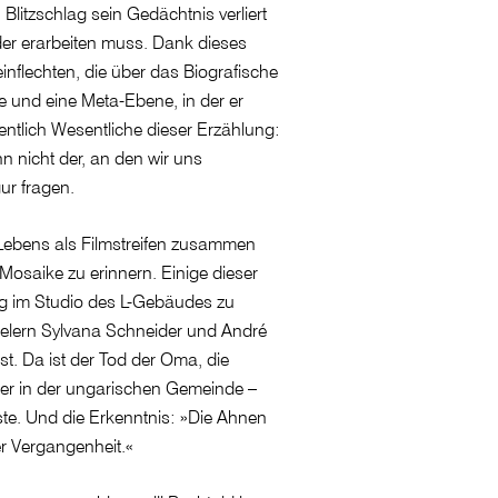
litzschlag sein Gedächtnis verliert
der erarbeiten muss. Dank dieses
inflechten, die über das Biografische
e und eine Meta-Ebene, in der er
entlich Wesentliche dieser Erzählung:
nn nicht der, an den wir uns
gur fragen.
 Lebens als Filmstreifen zusammen
Mosaike zu erinnern. Einige dieser
ng im Studio des L-Gebäudes zu
elern Sylvana Schneider und André
t. Da ist der Tod der Oma, die
ter in der ungarischen Gemeinde –
te. Und die Erkenntnis: »Die Ahnen
r Vergangenheit.«