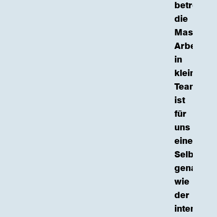
betreuen
die
Masterse
Arbeiten
in
kleinen
Teams
ist
für
uns
eine
Selbstver
genauso
wie
der
intensive