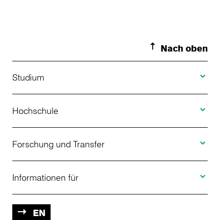
Nach oben
Toggle S
Studium
Toggle H
Studienangebot
Hochschule
Toggle F
Bewerbung
Über uns
Forschung und Transfer
Toggle I
Studienberatung
Aktuelles
Informationen für
Projekte
Weiterbildung
Veranstaltungen
Studieninteressierte
EN