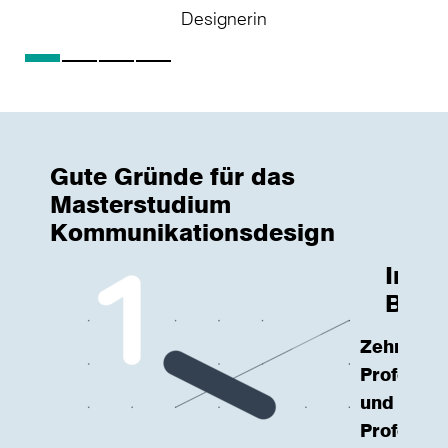
Designerin
K
Gute Gründe für das
Masterstudium
Kommunikationsdesign
Inten
Betr
Zehn
Professo
und
Professo