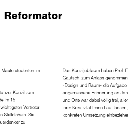
n Reformator
r Masterstudenten im
Das Konziljubiläum haben Prof. 
Gautschi zum Anlass genommen,
»Design und Raum« die Aufgabe zu
tanzer Konzil zum
angemessene Erinnerung an Jan H
e im 15.
und Orte war dabei völlig frei, all
wichtigsten Vertreter
ihrer Kreativität freien Lauf lass
 Stelldichein. Sie
konkreten Umsetzung einbezieh
uerdenker zu