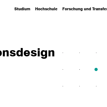
Studium
Hochschule
Forschung und Transfe
(has submenu)
(has submenu)
(has submenu)
onsdesign