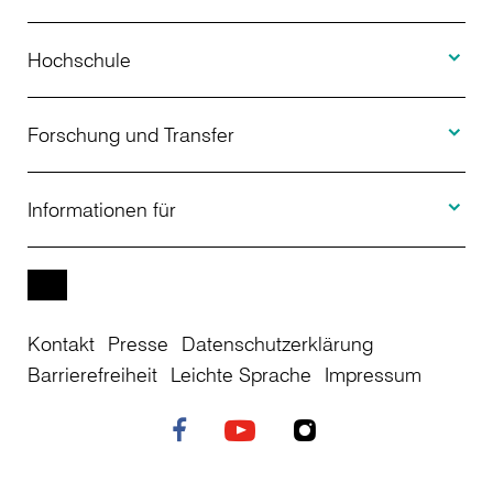
Toggle H
Studienangebot
Hochschule
Toggle F
Bewerbung
Über uns
Forschung und Transfer
Toggle I
Studienberatung
Aktuelles
Informationen für
Projekte
Weiterbildung
Veranstaltungen
Studieninteressierte
EN
Kontakt
Presse
Datenschutzerklärung
Studienkolleg
Einrichtungen
Studierende
Barrierefreiheit
Leichte Sprache
Impressum
Stellenangebote