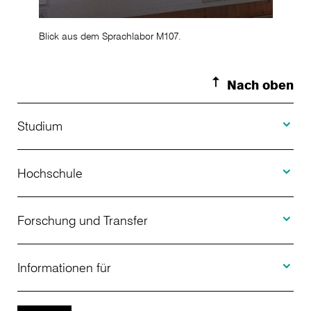
Blick aus dem Sprachlabor M107.
Nach oben
Toggle S
Studium
Toggle H
Studienangebot
Hochschule
Toggle F
Bewerbung
Über uns
Forschung und Transfer
Toggle I
Studienberatung
Aktuelles
Informationen für
Projekte
Weiterbildung