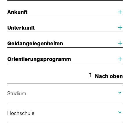
Ankunft
Unterkunft
Geldangelegenheiten
Orientierungsprogramm
Nach oben
Toggle S
Studium
Toggle H
Studienangebot
Hochschule
Toggle F