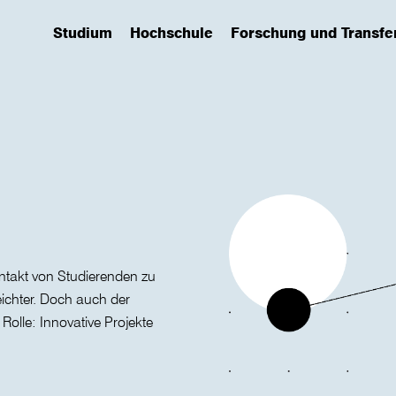
Studium
Hochschule
Forschung und Transfe
(has submenu)
(has submenu)
(has submenu)
ntakt von Studierenden zu
eichter. Doch auch der
olle: Innovative Projekte