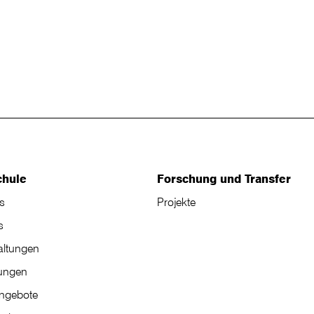
chule
Forschung und Transfer
s
Projekte
s
altungen
tungen
angebote