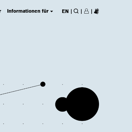
r
Informationen für
|
|
|
EN
Login/Register
(has submenu)
Suche