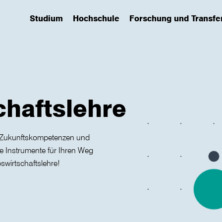
Studium
Hochschule
Forschung und Transfe
(has submenu)
(has submenu)
(has submenu)
chaftslehre
e Zukunftskompetenzen und
e Instrumente für Ihren Weg
bswirtschaftslehre!