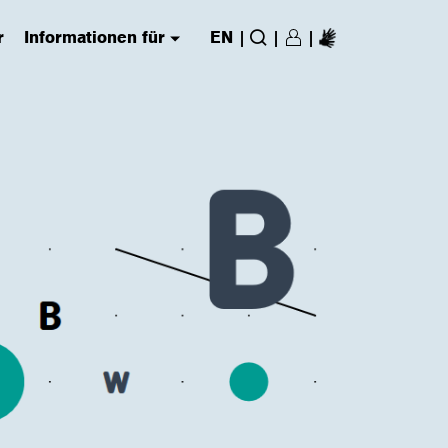
r
Informationen für
EN
|
|
|
Login/Register
(has submenu)
Suche